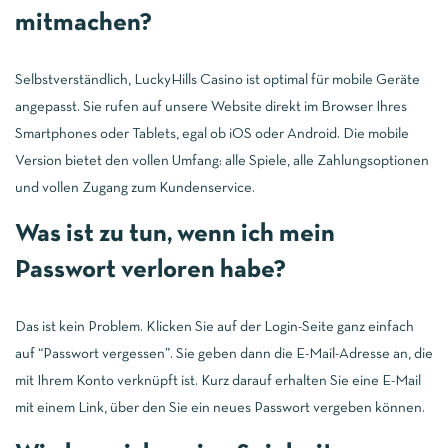
mitmachen?
Selbstverständlich, LuckyHills Casino ist optimal für mobile Geräte
angepasst. Sie rufen auf unsere Website direkt im Browser Ihres
Smartphones oder Tablets, egal ob iOS oder Android. Die mobile
Version bietet den vollen Umfang: alle Spiele, alle Zahlungsoptionen
und vollen Zugang zum Kundenservice.
Was ist zu tun, wenn ich mein
Passwort verloren habe?
Das ist kein Problem. Klicken Sie auf der Login-Seite ganz einfach
auf “Passwort vergessen”. Sie geben dann die E-Mail-Adresse an, die
mit Ihrem Konto verknüpft ist. Kurz darauf erhalten Sie eine E-Mail
mit einem Link, über den Sie ein neues Passwort vergeben können.