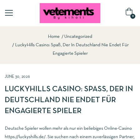
0
Home
Uncategorized
LuckyHills Casino: Spaß, Der In Deutschland Nie Endet Für
Engagierte Spieler
JUNE 30, 2026
LUCKYHILLS CASINO: SPASS, DER IN D
EUTSCHLAND NIE ENDET FÜR E
NGAGIERTE SPIELER
Deutsche Spieler wollen mehr als nur ein beliebiges Online-Casino
https://luckyshills.de/
. Sie suchen nach einem zuverlässigen Partner,