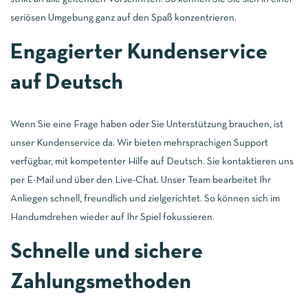
seriösen Umgebung ganz auf den Spaß konzentrieren.
Engagierter Kundenservice
auf Deutsch
Wenn Sie eine Frage haben oder Sie Unterstützung brauchen, ist
unser Kundenservice da. Wir bieten mehrsprachigen Support
verfügbar, mit kompetenter Hilfe auf Deutsch. Sie kontaktieren uns
per E-Mail und über den Live-Chat. Unser Team bearbeitet Ihr
Anliegen schnell, freundlich und zielgerichtet. So können sich im
Handumdrehen wieder auf Ihr Spiel fokussieren.
Schnelle und sichere
Zahlungsmethoden