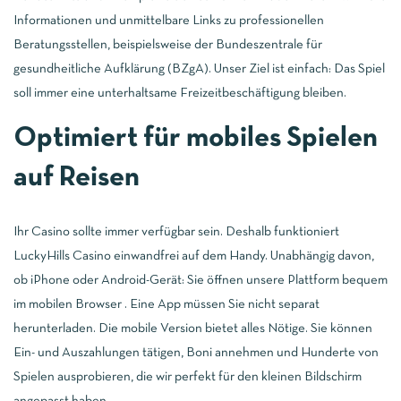
Informationen und unmittelbare Links zu professionellen
Beratungsstellen, beispielsweise der Bundeszentrale für
gesundheitliche Aufklärung (BZgA). Unser Ziel ist einfach: Das Spiel
soll immer eine unterhaltsame Freizeitbeschäftigung bleiben.
Optimiert für mobiles Spielen
auf Reisen
Ihr Casino sollte immer verfügbar sein. Deshalb funktioniert
LuckyHills Casino einwandfrei auf dem Handy. Unabhängig davon,
ob iPhone oder Android-Gerät: Sie öffnen unsere Plattform bequem
im mobilen Browser . Eine App müssen Sie nicht separat
herunterladen. Die mobile Version bietet alles Nötige. Sie können
Ein- und Auszahlungen tätigen, Boni annehmen und Hunderte von
Spielen ausprobieren, die wir perfekt für den kleinen Bildschirm