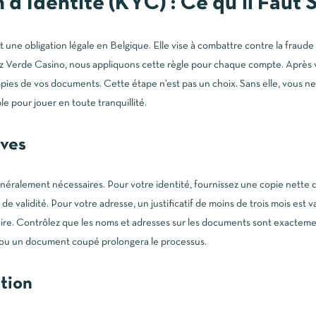
n d’Identité (KYC) : Ce qu’il Faut 
ne obligation légale en Belgique. Elle vise à combattre contre la fraude e
ez Verde Casino, nous appliquons cette règle pour chaque compte. Après v
es de vos documents. Cette étape n’est pas un choix. Sans elle, vous ne p
e pour jouer en toute tranquillité.
ives
éralement nécessaires. Pour votre identité, fournissez une copie nette d
e validité. Pour votre adresse, un justificatif de moins de trois mois est va
caire. Contrôlez que les noms et adresses sur les documents sont exact
ue ou un document coupé prolongera le processus.
ation