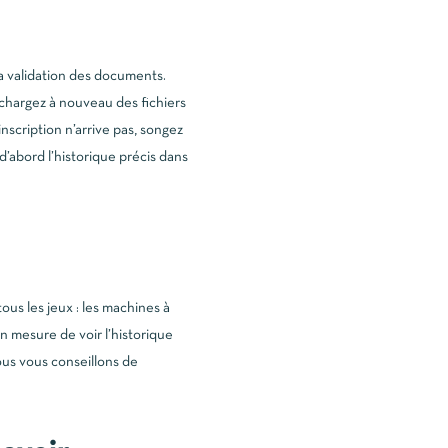
la validation des documents.
chargez à nouveau des fichiers
nscription n’arrive pas, songez
d’abord l’historique précis dans
us les jeux : les machines à
en mesure de voir l’historique
ous vous conseillons de