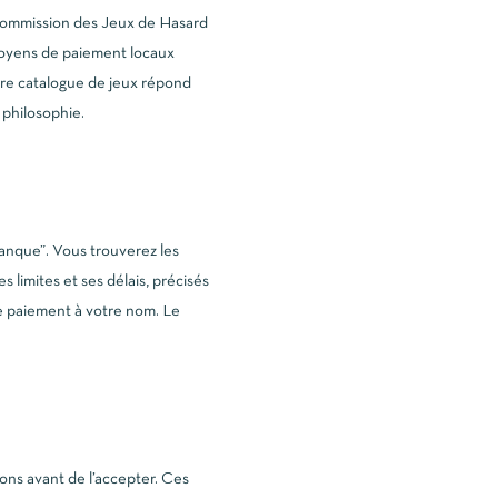
Commission des Jeux de Hasard
 moyens de paiement locaux
tre catalogue de jeux répond
 philosophie.
Banque”. Vous trouverez les
limites et ses délais, précisés
e paiement à votre nom. Le
ons avant de l’accepter. Ces