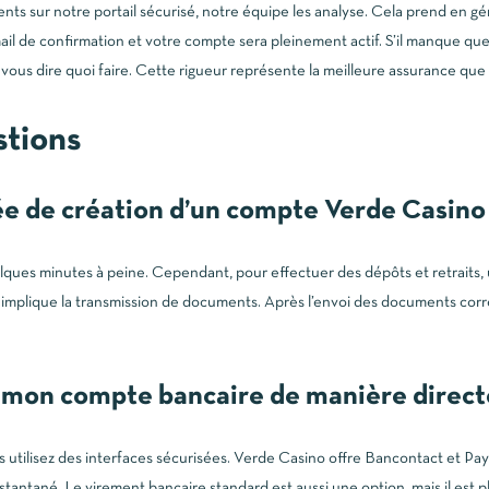
s sur notre portail sécurisé, notre équipe les analyse. Cela prend en gén
ail de confirmation et votre compte sera pleinement actif. S’il manque q
vous dire quoi faire. Cette rigueur représente la meilleure assurance que 
stions
rée de création d’un compte Verde Casino
lques minutes à peine. Cependant, pour effectuer des dépôts et retraits, 
implique la transmission de documents. Après l’envoi des documents corr
 mon compte bancaire de manière direct
 utilisez des interfaces sécurisées. Verde Casino offre Bancontact et Pay
tantané. Le virement bancaire standard est aussi une option, mais il est pl