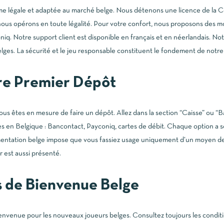
me légale et adaptée au marché belge. Nous détenons une licence de la 
 nous opérons en toute légalité. Pour votre confort, nous proposons des
iq. Notre support client est disponible en français et en néerlandais. No
lges. La sécurité et le jeu responsable constituent le fondement de notre
re Premier Dépôt
us êtes en mesure de faire un dépôt. Allez dans la section “Caisse” ou “
en Belgique : Bancontact, Payconiq, cartes de débit. Chaque option a ses 
lementation belge impose que vous fassiez usage uniquement d’un moyen d
est aussi présenté.
us de Bienvenue Belge
envenue pour les nouveaux joueurs belges. Consultez toujours les conditi