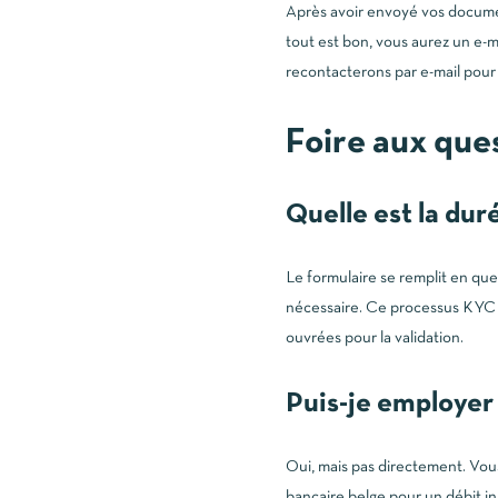
Après avoir envoyé vos document
tout est bon, vous aurez un e-m
recontacterons par e-mail pour 
Foire aux que
Quelle est la du
Le formulaire se remplit en que
nécessaire. Ce processus KYC 
ouvrées pour la validation.
Puis-je employer
Oui, mais pas directement. Vous
bancaire belge pour un débit ins