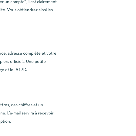
er un compte”, il est clairement
ite. Vous obtiendrez ainsi les
nce, adresse complète et votre
iers officiels. Une petite
lge et le RGPD.
tres, des chiffres et un
e. L’e-mail servira à recevoir
ption.