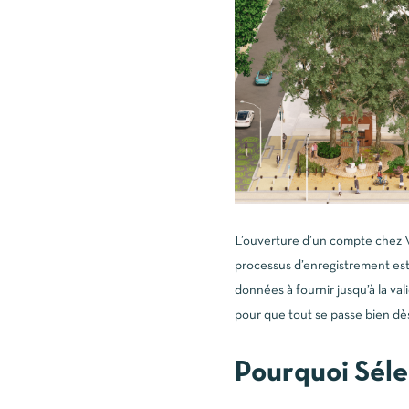
L’ouverture d’un compte chez V
processus d’enregistrement est
données à fournir jusqu’à la val
pour que tout se passe bien dès
Pourquoi Séle